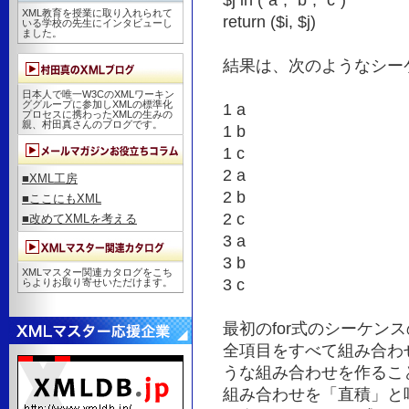
$j in ("a", "b", "c")
XML教育を授業に取り入れられて
return ($i, $j)
いる学校の先生にインタビューし
ました。
結果は、次のようなシー
日本人で唯一W3CのXMLワーキン
ググループに参加しXMLの標準化
1 a
プロセスに携わったXMLの生みの
親、村田真さんのブログです。
1 b
1 c
2 a
■XML工房
2 b
■ここにもXML
2 c
■改めてXMLを考える
3 a
3 b
XMLマスター関連カタログをこち
3 c
らよりお取り寄せいただけます。
最初のfor式のシーケン
全項目をすべて組み合わ
うな組み合わせを作るこ
組み合わせを「直積」と呼