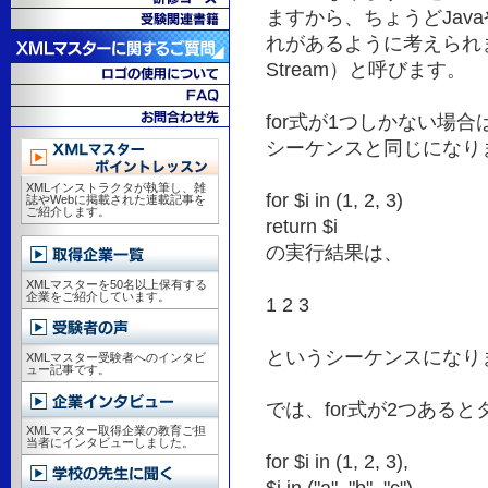
ますから、ちょうどJava
れがあるように考えられま
Stream）と呼びます。
for式が1つしかない場
シーケンスと同じになり
XMLインストラクタが執筆し、雑
for $i in (1, 2, 3)
誌やWebに掲載された連載記事を
ご紹介します。
return $i
の実行結果は、
XMLマスターを50名以上保有する
企業をご紹介しています。
1 2 3
というシーケンスになり
XMLマスター受験者へのインタビ
ュー記事です。
では、for式が2つある
XMLマスター取得企業の教育ご担
当者にインタビューしました。
for $i in (1, 2, 3),