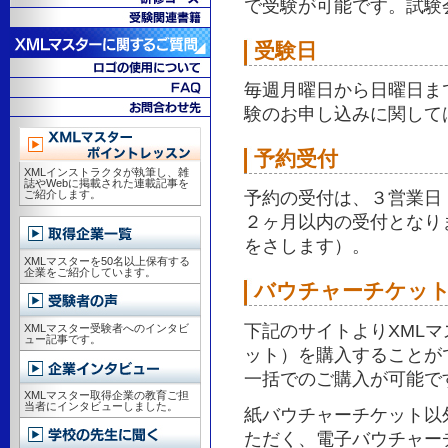
で受験が可能です。試験
受験日
毎週月曜日から日曜日ま
験のお申し込みに関して
予約受付
XMLインストラクタが執筆し、雑
誌やWebに掲載された連載記事を
ご紹介します。
予約の受付は、３営業日
２ヶ月以内の受付となり
をさします）。
XMLマスターを50名以上保有する
企業をご紹介しています。
バウチャーチケッ
下記のサイトよりXML
XMLマスター受験者へのインタビ
ュー記事です。
ット）を購入することが
一括でのご購入が可能で
XMLマスター取得企業の教育ご担
当者にインタビューしました。
紙バウチャーチケット以
ただく、電子バウチャー