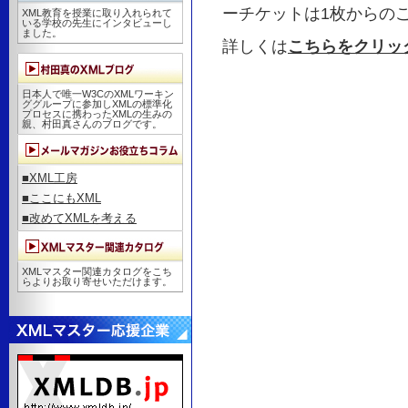
ーチケットは1枚からの
XML教育を授業に取り入れられて
いる学校の先生にインタビューし
ました。
詳しくは
こちらをクリッ
日本人で唯一W3CのXMLワーキン
ググループに参加しXMLの標準化
プロセスに携わったXMLの生みの
親、村田真さんのブログです。
■XML工房
■ここにもXML
■改めてXMLを考える
XMLマスター関連カタログをこち
らよりお取り寄せいただけます。