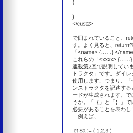
{
……
}
</cust2>
で囲まれていること、re
す。よく見ると、return句
「<name> {……} <
これらの「<xxxx> {…
連載第2回
で説明してい
トラクタ」です。ダイレ
使用します。つまり、「<cu
ンストラクタを記述すると、「
ードが生成されます。で
うか。「｛」と「｝」で囲
必要があることを表わし
例えば、
let $a := ( 1,2,3 )