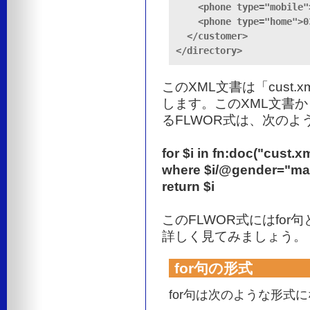
    <phone type="mobile"
    <phone type="home">0
  </customer>

</directory>
このXML文書は「cust
します。このXML文書か
るFLWOR式は、次のよ
for $i in fn:doc("cust.x
where $i/@gender="ma
return $i
このFLWOR式にはfor句
詳しく見てみましょう。
for句の形式
for句は次のような形式