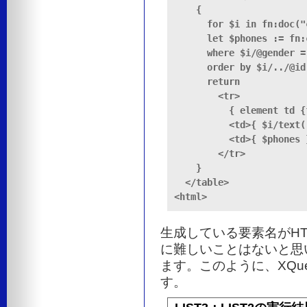
    {

      for $i in fn:doc("
      let $phones := fn:
      where $i/@gender = 
      order by $i/../@id
      return

        <tr>

          { element td {
          <td>{ $i/text()
          <td>{ $phones }
        </tr>

    }

  </table>

<html>
生成している要素名がH
に難しいことはないと思
ます。このように、XQu
す。