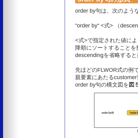
order by句は、次の
"order by" <式> （desce
<式>で指定された値により
降順にソートすることを
descendingを省略
先ほどのFLWOR式の例
親要素にあたるcustom
order by句の構文図を
図