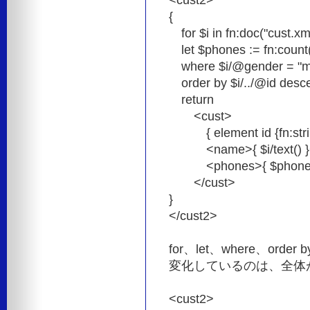
{
for $i in fn:doc("cust.xm
let $phones := fn:count(
where $i/@gender = "m
order by $i/../@id desc
return
<cust>
{ element id {fn:string
<name>{ $i/text() }
<phones>{ $phones 
</cust>
}
</cust2>
for、let、where、o
変化しているのは、全体
<cust2>