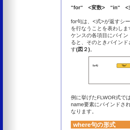
"for" <変数> "in" <
for句は、<式>が返す
を行なうことを表わしま
ケンスの各項目にバインド
ると、そのときバインド
す
(図２)
。
例に挙げたFLWOR式では
name要素にバインドさ
なります。
where句の形式