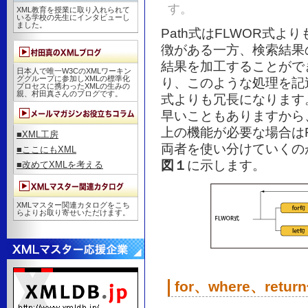
す。
XML教育を授業に取り入れられて
いる学校の先生にインタビューし
ました。
Path式はFLWOR式
徴がある一方、検索結果
結果を加工することがで
日本人で唯一W3CのXMLワーキン
ググループに参加しXMLの標準化
り、このような処理を記
プロセスに携わったXMLの生みの
親、村田真さんのブログです。
式よりも冗長になります
早いこともありますから、
上の機能が必要な場合は
■XML工房
両者を使い分けていくの
■ここにもXML
図１
に示します。
■改めてXMLを考える
XMLマスター関連カタログをこち
らよりお取り寄せいただけます。
for、where、ret