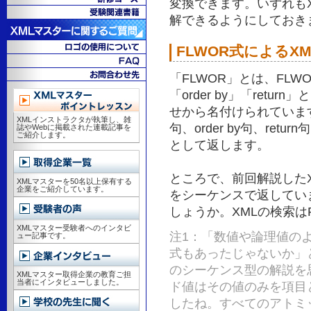
変換できます。いずれもX
解できるようにしておき
FLWOR式によるX
「FLWOR」とは、FLWO
「order by」「ret
せから名付けられています
XMLインストラクタが執筆し、雑
句、order by句、re
誌やWebに掲載された連載記事を
ご紹介します。
として返します。
ところで、前回解説したXP
XMLマスターを50名以上保有する
企業をご紹介しています。
をシーケンスで返してい
しょうか。XMLの検索は
XMLマスター受験者へのインタビ
注1：「数値や論理値の
ュー記事です。
式もあったじゃないか」
のシーケンス型の解説を
XMLマスター取得企業の教育ご担
当者にインタビューしました。
ド値はその値のみを項目
したね。すべてのアトミ