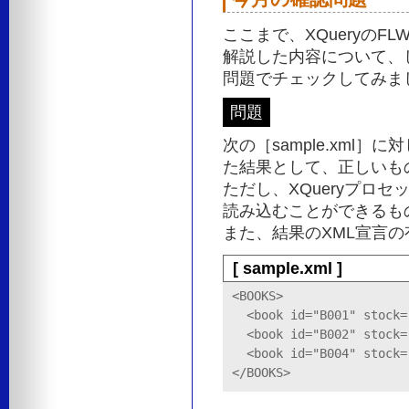
ここまで、XQueryの
解説した内容について、
問題でチェックしてみま
問題
次の［sample.xml］
た結果として、正しいも
ただし、XQueryプロセッサ
読み込むことができるも
また、結果のXML宣言
[ sample.xml ]
<BOOKS>

  <book id="B001" stock="
  <book id="B002" stock="
  <book id="B004" stock="
</BOOKS>