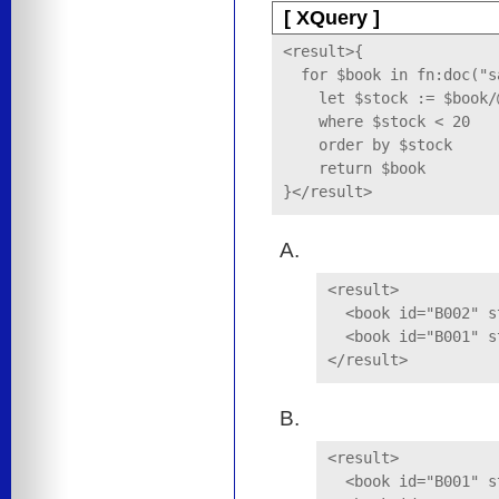
[ XQuery ]
<result>{

  for $book in fn:doc("s
    let $stock := $book/@
    where $stock < 20

    order by $stock

    return $book

}</result>
<result>

  <book id="B002" s
  <book id="B001" s
</result>
<result>

  <book id="B001" s