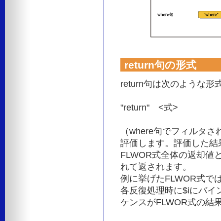
return句の形式
return句は次のような
"return" <式>
（where句でフィルタ
評価します。評価した結
FLWOR式全体の返却値
れて返されます。
例に挙げたFLWOR式で
各反復処理時に$iにバイ
ケンスがFLWOR式の結