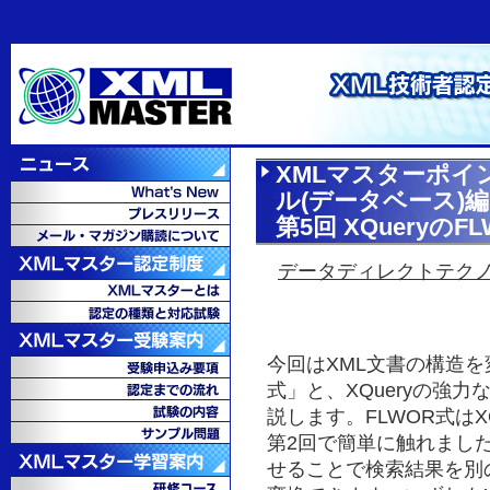
XMLマスターポイ
ル(データベース)編
第5回 XQueryのF
データディレクトテク
今回はXML文書の構造を変
式」と、XQueryの強
説します。FLWOR式は
第2回で簡単に触れました
せることで検索結果を別の