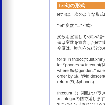
let句の形式
let句は、次のような形
"let" 変数 ":=" <式>
変数を宣言して<式>の
値は変数を宣言したlet
今度は、let句を先ほど
for $i in fn:doc("cust.xml
let $phones := fn:count($i
where $i/@gender="male
order by $i/../@id descen
return ($i, $phones)
fn:count（）関数
xs:integerの値で返し
$iにバインドされているn