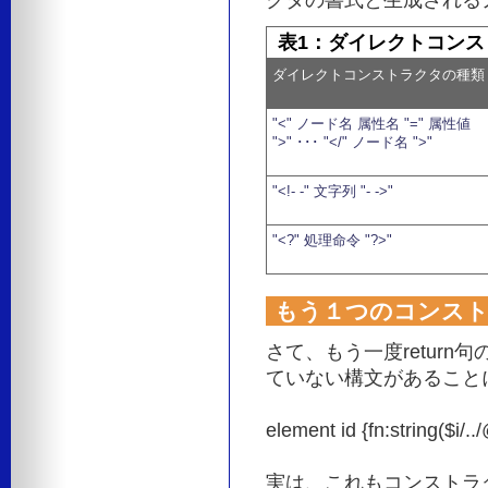
表1：ダイレクトコン
ダイレクトコンストラクタの種類
"<" ノード名 属性名 "=" 属性値
">" ･･･ "</" ノード名 ">"
"<!- -" 文字列 "- ->"
"<?" 処理命令 "?>"
もう１つのコンス
さて、もう一度retur
ていない構文があること
element id {fn:string($i/..
実は、これもコンストラ