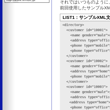
それではいつものように
前回使用したサンプルXM
LIST1：サンプルXML文
<directory>

  <customer id="10001">

    <name gender="male
    <address type="off
    <phone type="mobile"
    <phone type="office"
  </customer>

  <customer id="10002">

    <name gender="femal
    <address type="ho
    <phone type="mobile"
  </customer>

  <customer id="10003">

    <name gender="male
    <address type="off
　　<address type="home
    <phone type="office"