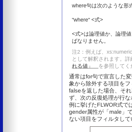
where句は次のような
"where" <式>
<式>は論理値か、論理
ばなりません。
注2：例えば、xs:numer
として解釈されます。詳
れる値」
を参照してく
通常はfor句で宣言し
象から除外する項目をフ
falseを返した場合、それ以
ず、次の反復処理が行な
例に挙げたFLWOR式で
gender属性が「mal
ない項目をフィルタして