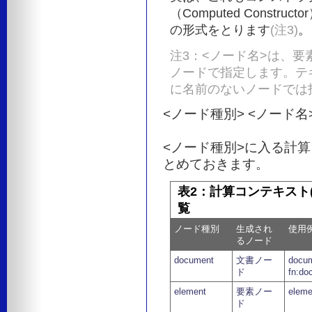
（Computed Const
の形式をとります
(注3)
。
注3：<ノード名>は、
ノードで指定します。テ
に名前のないノードでは
<ノード種別> <ノード名> "
<ノード種別>に入る計
とめておきます。
表2：計算コンテキスト(Co
覧
ノード種別
生成され
使用
るノード
document
文書ノー
docum
ド
fn:do
element
要素ノー
elem
ド