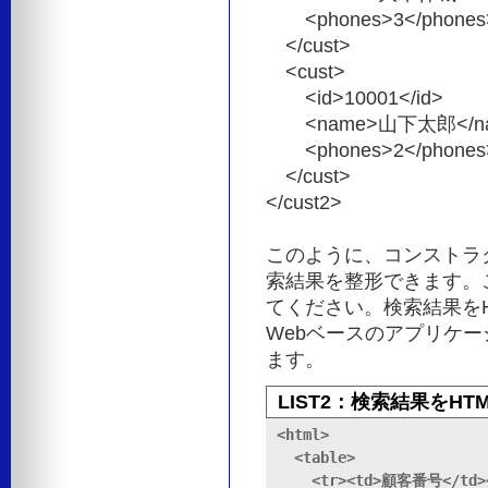
<phones>3</phones
</cust>
<cust>
<id>10001</id>
<name>山下太郎</na
<phones>2</phones
</cust>
</cust2>
このように、コンストラ
索結果を整形できます。
てください。検索結果を
Webベースのアプリケ
ます。
LIST2：検索結果をH
<html>

  <table>

    <tr><td>顧客番号</td>