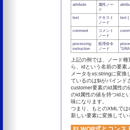
attribute
属性ノー
attrib
ド
text
テキスト
text {
ノード
comment
コメント
comme
ノード
processing-
処理命令
proces
instruction
ノード
"GRAP
上記の例では、ノード種別が
ら、idという名前の要素ノ
メータをxs:string
ているのは$iがバインド
customer要素のid属
のid属性の値を持つid
味になります。
つまり、もとのXMLではcu
新しい要素に変換してい
FLWOR式とコン