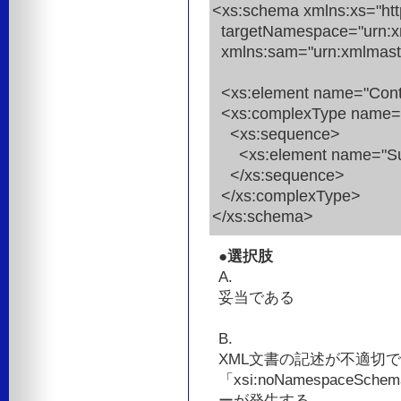
<xs:schema xmlns:xs="ht
targetNamespace="urn:x
xmlns:sam="urn:xmlmast
<xs:element name="Conte
<xs:complexType name="
<xs:sequence>
<xs:element name="SubTi
</xs:sequence>
</xs:complexType>
</xs:schema>
●選択肢
A.
妥当である
B.
XML文書の記述が不適切で
「xsi:noNamespaceSch
ーが発生する