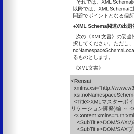
それでは、XML Sche
以降では、XML Sche
問題でポイントとなる個所
●XML Schema関連の出
次の《XML文書》の妥当
択してください。ただし、XM
noNamespaceSchemaL
るものとします。
《XML文書》
<Rensai
xmlns:xsi="http://www.w
xsi:noNamespaceSchemaL
<Title>XMLマスター
リケーション開発)編 ～ </Ti
<Content xmlns="urn:xml
<SubTitle>DOM/SAXの
<SubTitle>DOM/SAXプ