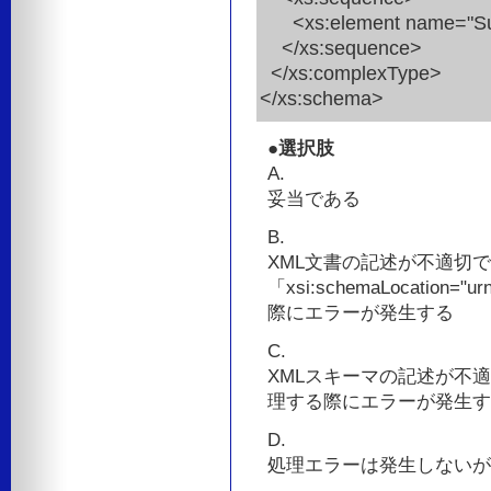
<xs:element name="SubTi
</xs:sequence>
</xs:complexType>
</xs:schema>
●選択肢
A.
妥当である
B.
XML文書の記述が不適切で
「xsi:schemaLocation="u
際にエラーが発生する
C.
XMLスキーマの記述が不適切
理する際にエラーが発生す
D.
処理エラーは発生しないが