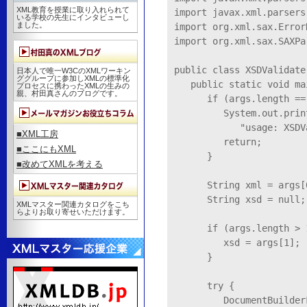
XML教育を授業に取り入れられて
import javax.xml.parsers
いる学校の先生にインタビューし
ました。
import org.xml.sax.ErrorH
import org.xml.sax.SAXPa
public class XSDValidate 
日本人で唯一W3CのXMLワーキン
ググループに参加しXMLの標準化
   public static void ma
プロセスに携わったXMLの生みの
親、村田真さんのブログです。
      if (args.length == 
         System.out.print
            "usage: XSDV
■XML工房
         return;

■ここにもXML
      }

■改めてXMLを考える
      String xml = args[0
      String xsd = null;

XMLマスター関連カタログをこち
らよりお取り寄せいただけます。
      if (args.length > 1
         xsd = args[1];

      }

      try {

         DocumentBuilder