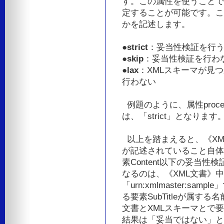
す。この属性を使うことで
定することが可能です。こ
かを記述します。
●
strict
：妥当性検証を行
●
skip
：妥当性検証を行わ
●
lax
：XMLスキーマが見
行わない
例題のように、属性proce
は、「strict」となります
以上を踏まえると、《XML
が記述されていること自体
素Content以下の妥当
なるのは、《XML文書》中の要
「urn:xmlmaster:sam
る要素SubTitleが属す
文書とXMLスキーマとで要素
結果は「妥当ではない」と