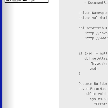
            = DocumentBu
                        
         dbf.setNamespac
         dbf.setValidat
         dbf.setAttribute
            "http://java
            "http://www.
                        
         if (xsd != null)
            dbf.setAttrib
               "http://j
               xsd);

         }

         DocumentBuilder
         db.setErrorHand
            public void 
               System.ou
                 "Error: