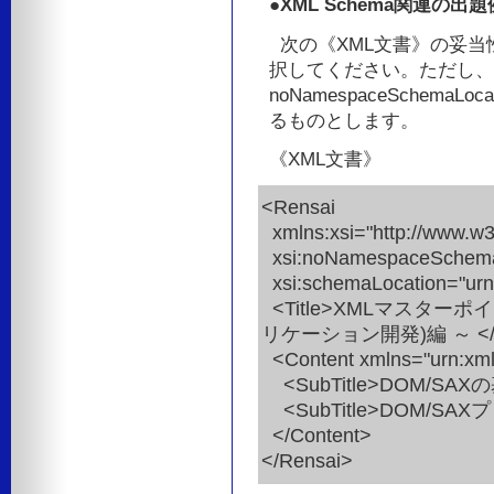
●XML Schema関連の出
次の《XML文書》の妥当
択してください。ただし、XM
noNamespaceSchemaL
るものとします。
《XML文書》
<Rensai
xmlns:xsi="http://www.w
xsi:noNamespaceSchemaL
xsi:schemaLocation="urn
<Title>XMLマスター
リケーション開発)編 ～ </Ti
<Content xmlns="urn:xml
<SubTitle>DOM/SAXの
<SubTitle>DOM/SAXプ
</Content>
</Rensai>