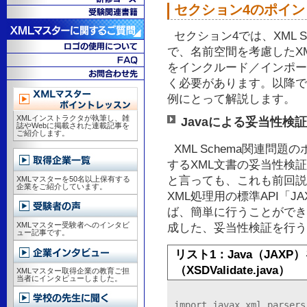
セクション4のポイン
セクション4では、XML 
で、名前空間を考慮したX
をインクルード／インポー
く必要があります。以降で
例にとって解説します。
XMLインストラクタが執筆し、雑
Javaによる妥当性検証
誌やWebに掲載された連載記事を
ご紹介します。
XML Schema関連問
するXML文書の妥当性検証
と言っても、これも前回説明し
XMLマスターを50名以上保有する
企業をご紹介しています。
XML処理用の標準API「JAXP（
ば、簡単に行うことができ
XMLマスター受験者へのインタビ
成した、妥当性検証を行う
ュー記事です。
リスト1：Java（JA
（XSDValidate.java）
XMLマスター取得企業の教育ご担
当者にインタビューしました。
import javax.xml.parsers