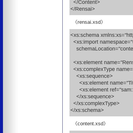
</Content>
</Rensai>
《rensai.xsd》
<xs:schema xmlns:xs="ht
<xs:import namespace="u
schemaLocation="conten
<xs:element name="Rensa
<xs:complexType name="
<xs:sequence>
<xs:element name="Title"
<xs:element ref="sam:Co
</xs:sequence>
</xs:complexType>
</xs:schema>
《content.xsd》