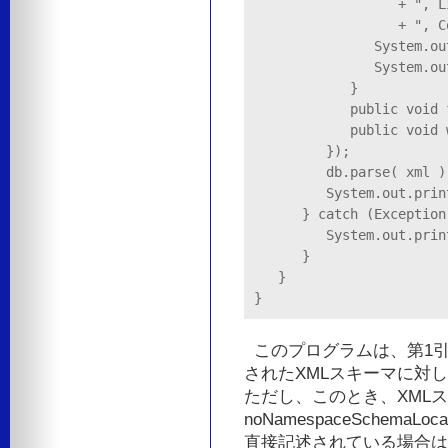
                  + ", L
                  + ", C
               System.ou
               System.ou
            }

            public void 
            public void 
         });

         db.parse( xml 
         System.out.
      } catch (Exception 
         System.out.print
      }

   }

}
このプログラムは、第1引
されたXMLスキーマに対
ただし、このとき、XML
noNamespaceSchemaLo
直接記述されている場合は