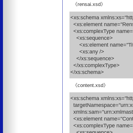
《rensai.xsd》
<xs:schema xmlns:xs="ht
<xs:element name="Rensa
<xs:complexType name="
<xs:sequence>
<xs:element name="Title"
<xs:any />
</xs:sequence>
</xs:complexType>
</xs:schema>
《content.xsd》
<xs:schema xmlns:xs="ht
targetNamespace="urn:x
xmlns:sam="urn:xmlmast
<xs:element name="Conte
<xs:complexType name="
<xs:sequence>