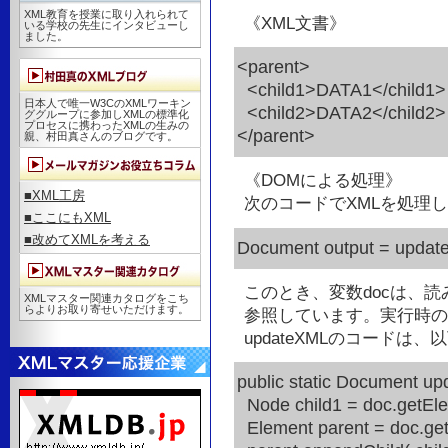
XML教育を授業に取り入れられて
《XML文書》
いる学校の先生にインタビューし
ました。
<parent>
<child1>DATA1</child1>
日本人で唯一W3CのXMLワーキン
<child2>DATA2</child2>
ググループに参加しXMLの標準化
プロセスに携わったXMLの生みの
</parent>
親、村田真さんのブログです。
《DOMによる処理》
■XML工房
次のコードでXMLを処理
■ここにもXML
■改めてXMLを考える
Document output = updat
このとき、変数docは、読み
XMLマスター関連カタログをこち
らよりお取り寄せいただけます。
参照しています。実行時の
updateXMLのコードは
public static Document u
Node child1 = doc.getEle
Element parent = doc.ge