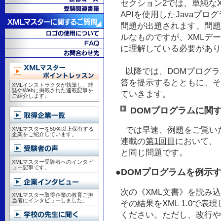
セクション2では、単純なXM
APIを使用したJavaプ
問題が出題されます。問題
ルなものですが、XMLデータ
に理解している必要があり
以降では、DOMプログラ
答を提示するとともに、そ
XMLインストラクタが執筆し、雑
誌やWebに掲載された連載記事を
ていきます。
ご紹介します。
DOMプログラムに関
では早速、例題をご覧い
XMLマスターを50名以上保有する
企業をご紹介しています。
連載の
第1回目
において、
と同じ問題です。
XMLマスター受験者へのインタビ
ュー記事です。
●DOMプログラムを例示
次の《XML文書》を読み
XMLマスター取得企業の教育ご担
当者にインタビューしました。
その結果をXML 1.0で
ください。ただし、改行や