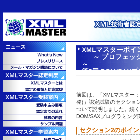
XMLマスターポイ
～ プロフェッシ
～
第3回 DOM/SA
前回は、「XMLマスター
発)」認定試験のセクション
ついて説明しました。続く
DOM/SAXプログラミン
セクション2のポイン