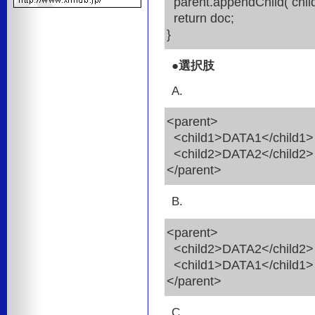
parent.appendChild( child
return doc;
}
●選択肢
A.
<parent>
<child1>DATA1</child1>
<child2>DATA2</child2>
</parent>
B.
<parent>
<child2>DATA2</child2>
<child1>DATA1</child1>
</parent>
C.