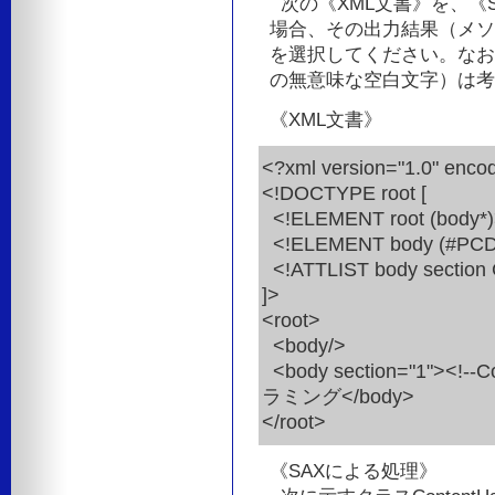
次の《XML文書》を、《
場合、その出力結果（メソッ
を選択してください。なお
の無意味な空白文字）は考
《XML文書》
<?xml version="1.0" encod
<!DOCTYPE root [
<!ELEMENT root (body*
<!ELEMENT body (#PC
<!ATTLIST body section
]>
<root>
<body/>
<body section="1"><!
ラミング</body>
</root>
《SAXによる処理》